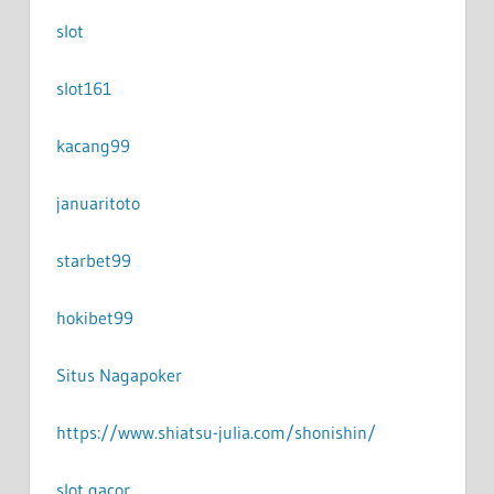
slot
slot161
kacang99
januaritoto
starbet99
hokibet99
Situs Nagapoker
https://www.shiatsu-julia.com/shonishin/
slot gacor