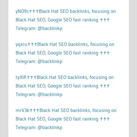
yN09s↑↑↑Black Hat SEO backlinks, focusing on
Black Hat SEO, Google SEO fast ranking ↑↑↑
Telegram: @backlinkp
yqxru↑↑↑Black Hat SEO backlinks, focusing on
Black Hat SEO, Google SEO fast ranking ↑↑↑
Telegram: @backlinkp
tyXlR↑↑↑Black Hat SEO backlinks, focusing on
Black Hat SEO, Google SEO fast ranking ↑↑↑
Telegram: @backlinkp
mrV3k↑↑↑Black Hat SEO backlinks, focusing on
Black Hat SEO, Google SEO fast ranking ↑↑↑
Telegram: @backlinkp