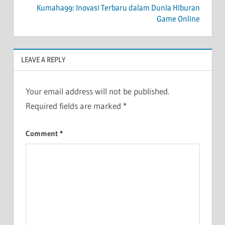
Kumaha99: Inovasi Terbaru dalam Dunia Hiburan
Game Online
LEAVE A REPLY
Your email address will not be published.
Required fields are marked
*
Comment
*