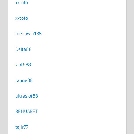
xxtoto
xxtoto
megawin138
Delta88
slot888
tauge88
ultraslot88
BENUABET
tajir77