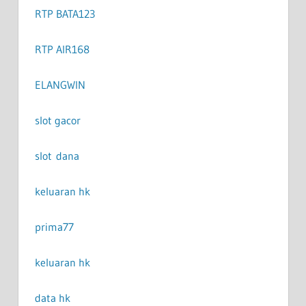
RTP BATA123
RTP AIR168
ELANGWIN
slot gacor
slot dana
keluaran hk
prima77
keluaran hk
data hk