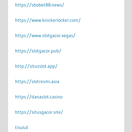
https://sbobet88.news/
https://www.knickerlocker.com/
https://www.slotgacor.vegas/
https://slotgacor.pub/
http://situsslot.app/
https://slotresmi.asia
https://danaslot.casino
https://situsgacor.site/
tisu4d