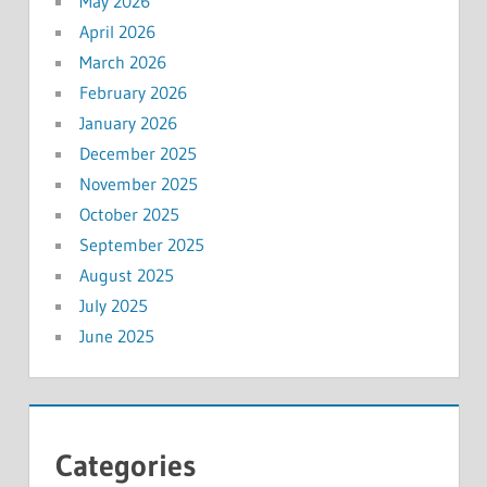
May 2026
April 2026
March 2026
February 2026
January 2026
December 2025
November 2025
October 2025
September 2025
August 2025
July 2025
June 2025
Categories