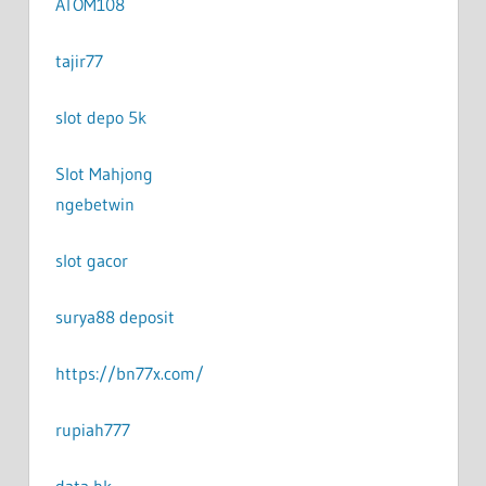
ATOM108
tajir77
slot depo 5k
Slot Mahjong
ngebetwin
slot gacor
surya88 deposit
https://bn77x.com/
rupiah777
data hk