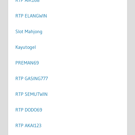
RTP ELANGWIN
Slot Mahjong
Kayutogel
PREMAN69
RTP GASING777
RTP SEMUTWIN
RTP DODO69
RTP AKAI123