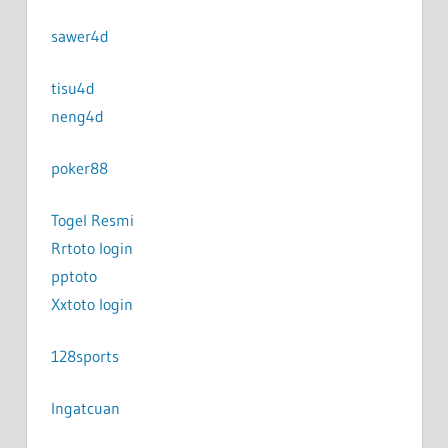
sawer4d
tisu4d
neng4d
poker88
Togel Resmi
Rrtoto login
pptoto
Xxtoto login
128sports
Ingatcuan