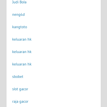
Judi Bola
neng4d
kangtoto
keluaran hk
keluaran hk
keluaran hk
sbobet
slot gacor
raja gacor